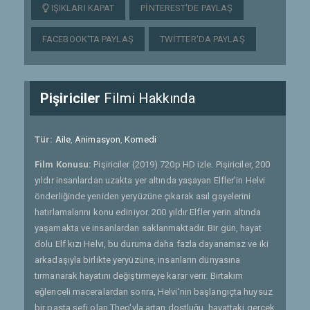
IŞIKLARI KAPAT
PINTEREST'DE PAYLAŞ
FACEBOOK'TA PAYLAŞ
TWITTER'DA PAYLAŞ
Pişiriciler
Filmi Hakkında
Tür:
Aile
,
Animasyon
,
Komedi
Film Konusu:
Pişiriciler (2019) 720p HD izle. Pişiriciler, 200
yıldır insanlardan uzakta yer altında yaşayan Elfler'in Helvi
önderliğinde yeniden yeryüzüne çıkarak asıl gayelerini
hatırlamalarını konu ediniyor. 200 yıldır Elfler yerin altında
yaşamakta ve insanlardan saklanmaktadır. Bir gün, hayat
dolu Elf kızı Helvi, bu duruma daha fazla dayanamaz ve iki
arkadaşıyla birlikte yeryüzüne, insanların dünyasına
tırmanarak hayatını değiştirmeye karar verir. Birtakım
eğlenceli maceralardan sonra, Helvi'nin başlangıçta huysuz
bir pasta şefi olan Theo'yla artan dostluğu, hayattaki gerçek