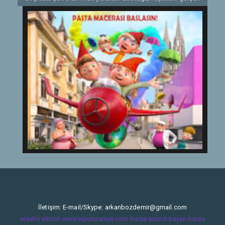
amaçlarını kendisine ve tüm diğer Elflere hatırlatacaktır:
Başkalarına yardım etmek!
Etiketler:
2019
İletişim: E-mail/Skype:
arkanbozdemir@gmail.com
ataehir escort
www.vipumraniye.com
bursa escort bayan
bursa