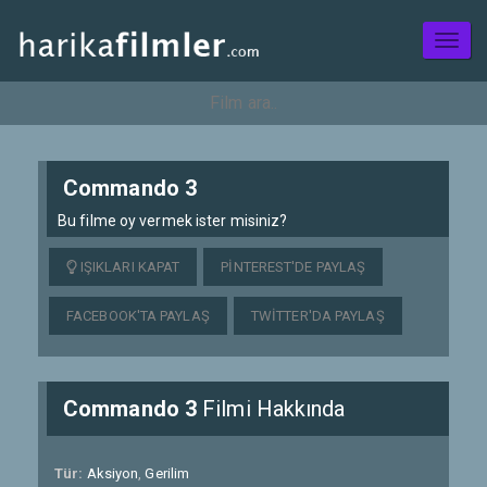
Toggl
naviga
Commando 3
Bu filme oy vermek ister misiniz?
IŞIKLARI KAPAT
PINTEREST'DE PAYLAŞ
FACEBOOK'TA PAYLAŞ
TWITTER'DA PAYLAŞ
Commando 3
Filmi Hakkında
Tür:
Aksiyon
,
Gerilim