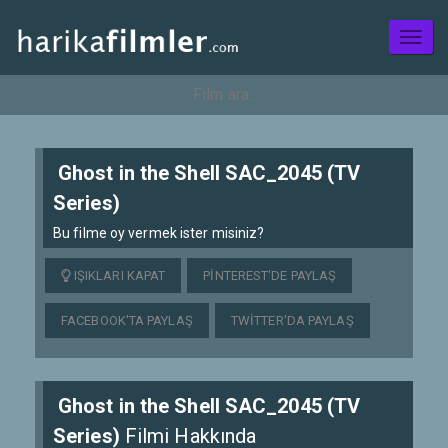
Toggl
naviga
Ghost in the Shell SAC_2045 (TV
Series)
Bu filme oy vermek ister misiniz?
IŞIKLARI KAPAT
PINTEREST'DE PAYLAŞ
FACEBOOK'TA PAYLAŞ
TWITTER'DA PAYLAŞ
Ghost in the Shell SAC_2045 (TV
Series)
Filmi Hakkında