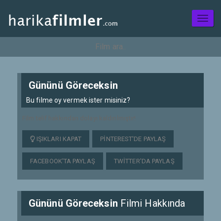
Toggl
naviga
Gününü Göreceksin
Bu filme oy vermek ister misiniz?
Film telif hakkından dolayı kaldırılmıştır!
IŞIKLARI KAPAT
PINTEREST'DE PAYLAŞ
FACEBOOK'TA PAYLAŞ
TWITTER'DA PAYLAŞ
Gününü Göreceksin
Filmi Hakkında