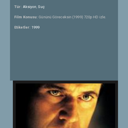
Tür:
Aksiyon
,
Suç
Film Konusu:
Gününü Göreceksin (1999) 720p HD izle.
Etiketler:
1999