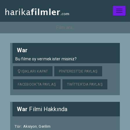
Toggl
naviga
War
Bu filme oy vermek ister misiniz?
IŞIKLARI KAPAT
PINTEREST'DE PAYLAŞ
FACEBOOK'TA PAYLAŞ
TWITTER'DA PAYLAŞ
War
Filmi Hakkında
Tür:
Aksiyon
,
Gerilim