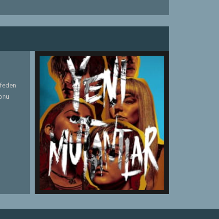
şfeden
konu