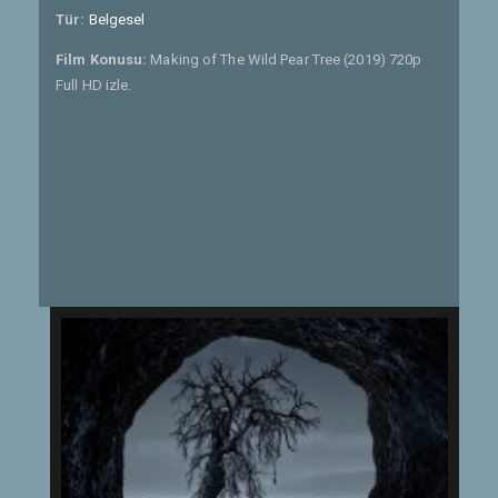
Tür:
Belgesel
Film Konusu:
Making of The Wild Pear Tree (2019) 720p
Full HD izle.