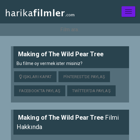
Toggl
naviga
Making of The Wild Pear Tree
Bu filme oy vermek ister misiniz?
IŞIKLARI KAPAT
PINTEREST'DE PAYLAŞ
FACEBOOK'TA PAYLAŞ
TWITTER'DA PAYLAŞ
Making of The Wild Pear Tree
Filmi
Hakkında