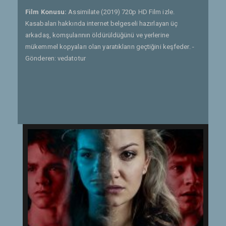
Film Konusu:
Assimilate (2019) 720p HD Film izle.
Kasabaları hakkında internet belgeseli hazırlayan üç
arkadaş, komşularının öldürüldüğünü ve yerlerine
mükemmel kopyaları olan yaratıkların geçtiğini keşfeder. -
Gönderen: vedatotur