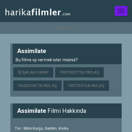
Toggl
naviga
Assimilate
Bu filme oy vermek ister misiniz?
IŞIKLARI KAPAT
PINTEREST'DE PAYLAŞ
FACEBOOK'TA PAYLAŞ
TWITTER'DA PAYLAŞ
Assimilate
Filmi Hakkında
Tür:
Bilim Kurgu
,
Gerilim
,
Korku