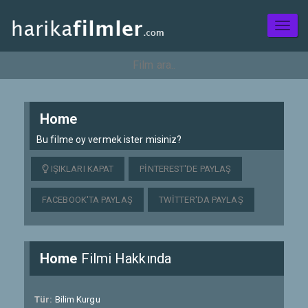
Toggl
naviga
Home
Bu filme oy vermek ister misiniz?
IŞIKLARI KAPAT
PINTEREST'DE PAYLAŞ
FACEBOOK'TA PAYLAŞ
TWITTER'DA PAYLAŞ
Home
Filmi Hakkında
Tür:
Bilim Kurgu