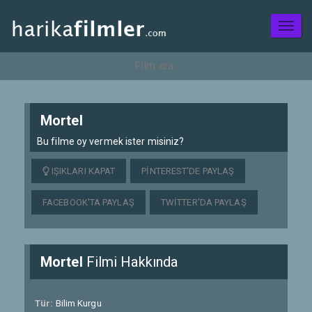
Toggl
naviga
Mortel
Bu filme oy vermek ister misiniz?
IŞIKLARI KAPAT
PINTEREST'DE PAYLAŞ
FACEBOOK'TA PAYLAŞ
TWITTER'DA PAYLAŞ
Mortel
Filmi Hakkında
Tür:
Bilim Kurgu