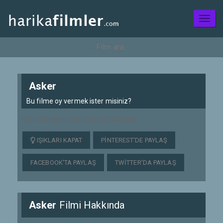
Toggl
naviga
Asker
Bu filme oy vermek ister misiniz?
Film telif hakkından dolayı kaldırılmıştır!
IŞIKLARI KAPAT
PINTEREST'DE PAYLAŞ
FACEBOOK'TA PAYLAŞ
TWITTER'DA PAYLAŞ
Asker
Filmi Hakkında