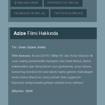
IŞIKLARI KAPAT
PINTEREST'DE PAYLAŞ
FACEBOOK'TA PAYLAŞ
TWITTER'DA PAYLAŞ
Azize
Filmi Hakkında
Tür:
Dram
,
Gizem
,
Korku
Film Konusu:
Azize (2019) 1080p HD izle. Rose Glass'ın ilk
uzun metraj yönetmenlik deneyimi olan Saint Maud, ölümü
beklemekte olan Amanda'nın son günlerinde, onun ruhunu
kurtarmayı kendine bir nevi takıntı haline getiren mütedeyyin
hasta bakıcı Maud'un, inanç-cinnet-ölüm üçgeninin
kıyısında dolaşmasıyla gelişen olayları konu ediniyor.
Etiketler:
2019