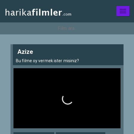
Toggl
naviga
Azize
Bu filme oy vermek ister misiniz?