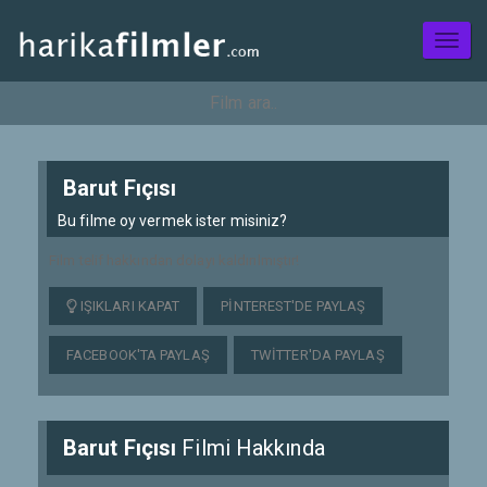
Toggl
naviga
Barut Fıçısı
Bu filme oy vermek ister misiniz?
Film telif hakkından dolayı kaldırılmıştır!
IŞIKLARI KAPAT
PINTEREST'DE PAYLAŞ
FACEBOOK'TA PAYLAŞ
TWITTER'DA PAYLAŞ
Barut Fıçısı
Filmi Hakkında