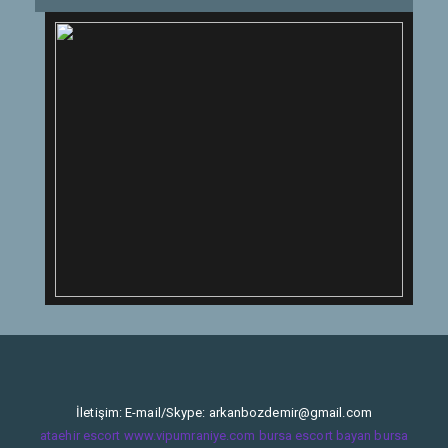
İletişim: E-mail/Skype:
arkanbozdemir@gmail.com
ataehir escort
www.vipumraniye.com
bursa escort bayan
bursa