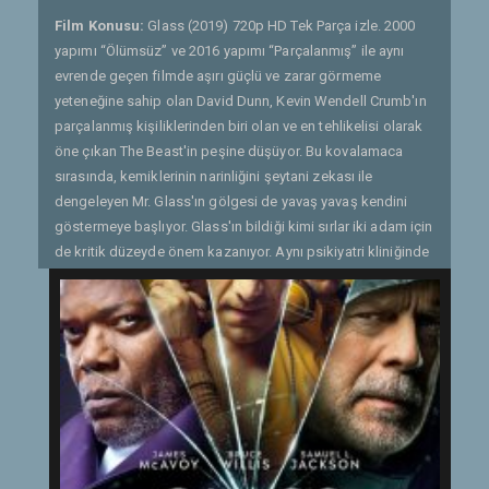
Film Konusu:
Glass (2019) 720p HD Tek Parça izle. 2000
yapımı “Ölümsüz” ve 2016 yapımı “Parçalanmış” ile aynı
evrende geçen filmde aşırı güçlü ve zarar görmeme
yeteneğine sahip olan David Dunn, Kevin Wendell Crumb'ın
parçalanmış kişiliklerinden biri olan ve en tehlikelisi olarak
öne çıkan The Beast'in peşine düşüyor. Bu kovalamaca
sırasında, kemiklerinin narinliğini şeytani zekası ile
dengeleyen Mr. Glass'ın gölgesi de yavaş yavaş kendini
göstermeye başlıyor. Glass'ın bildiği kimi sırlar iki adam için
de kritik düzeyde önem kazanıyor. Aynı psikiyatri kliniğinde
tedavi gören üç adam, birbirlerinden bambaşka
karakterlerde olmalarına rağmen, "süper kahraman
olduklarına inanan insanlar" üzerine uzmanlaşmış olan bir
psikiyatrın bakımında tedavi için psikiyatri merkezine
yatırılıyor. Ancak Mr. Glass ve Crumb'ın bir araya gelişi,
kaçınılmaz olarak bir firar ile sonuçlanıyor. Onları
durdurabilecek tek kişi olan Dunn da arkalarından firar
ederek ikilinin peşine düşüyor. - Gönderen: Quaresmania