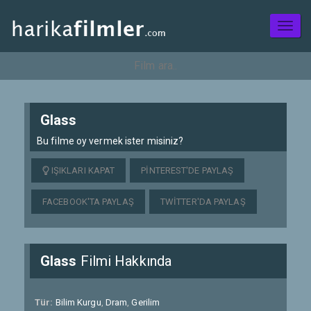
Toggl
naviga
Glass
Bu filme oy vermek ister misiniz?
IŞIKLARI KAPAT
PINTEREST'DE PAYLAŞ
FACEBOOK'TA PAYLAŞ
TWITTER'DA PAYLAŞ
Glass
Filmi Hakkında
Tür:
Bilim Kurgu
,
Dram
,
Gerilim