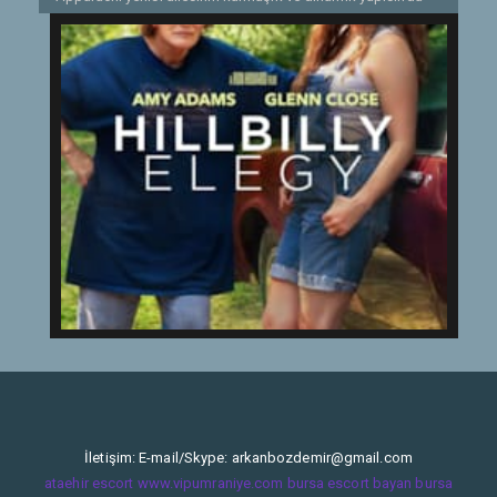
hem de madde bağımlılığıyla mücadele eden annesi Bev ile
arasındaki istikrarsız ilişkide yolunu bulmak zorundadır.
Onu yetiştiren güçlü ve zeki büyükannesi Mamaw'ın
anılarından güç alan J.D. çıktığı bu kişisel yolculukta
ailesinin onun üzerinde bıraktığı kalıcı izi kabullenmeyi
öğrenir.
Etiketler:
ABD
İletişim: E-mail/Skype:
arkanbozdemir@gmail.com
ataehir escort
www.vipumraniye.com
bursa escort bayan
bursa