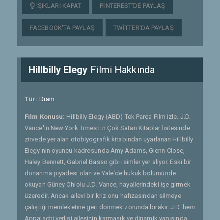
IŞIKLARI KAPAT
PINTEREST'DE PAYLAŞ
FACEBOOK'TA PAYLAŞ
TWITTER'DA PAYLAŞ
Hillbilly Elegy
Filmi Hakkında
Tür:
Dram
Film Konusu:
Hillbilly Elegy (ABD) Tek Parça Film izle. J.D.
Vance'in New York Times En Çok Satan Kitaplar listesinde
zirvede yer alan otobiyografik kitabından uyarlanan Hillbilly
Elegy'nin oyuncu kadrosunda Amy Adams, Glenn Close,
Haley Bennett, Gabriel Basso gibi isimler yer alıyor. Eski bir
donanma piyadesi olan ve Yale'de hukuk bölümünde
okuyan Güney Ohiolu J.D. Vance, hayallerindeki işe girmek
üzeredir. Ancak ailevi bir kriz onu hafızasından silmeye
çalıştığı memleketine geri dönmek zorunda bırakır. J.D. hem
Appalachi yerlisi ailesinin karmaşık ve dinamik yapısında