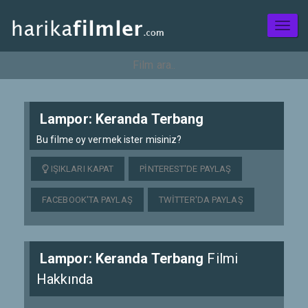
Toggl
naviga
Lampor: Keranda Terbang
Bu filme oy vermek ister misiniz?
IŞIKLARI KAPAT
PINTEREST'DE PAYLAŞ
FACEBOOK'TA PAYLAŞ
TWITTER'DA PAYLAŞ
Lampor: Keranda Terbang
Filmi
Hakkında