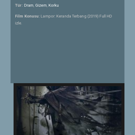
Tür:
Dram
,
Gizem
,
Korku
Film Konusu:
Lampor: Keranda Terbang (2019) Full HD
izle.