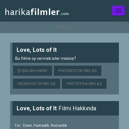
Toggl
naviga
Love, Lots of It
Bu filme oy vermek ister misiniz?
IŞIKLARI KAPAT
PINTEREST'DE PAYLAŞ
FACEBOOK'TA PAYLAŞ
TWITTER'DA PAYLAŞ
Love, Lots of It
Filmi Hakkında
Tür:
Dram
,
Fantastik
,
Romantik