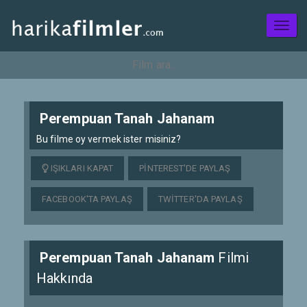
Toggl
naviga
Perempuan Tanah Jahanam
Bu filme oy vermek ister misiniz?
IŞIKLARI KAPAT
PINTEREST'DE PAYLAŞ
FACEBOOK'TA PAYLAŞ
TWITTER'DA PAYLAŞ
Perempuan Tanah Jahanam
Filmi
Hakkında