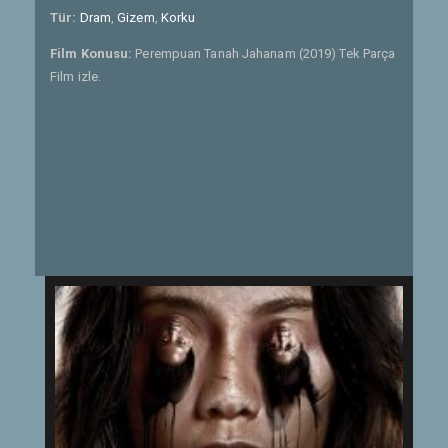
Tür:
Dram
,
Gizem
,
Korku
Film Konusu:
Perempuan Tanah Jahanam (2019) Tek Parça
Film izle.