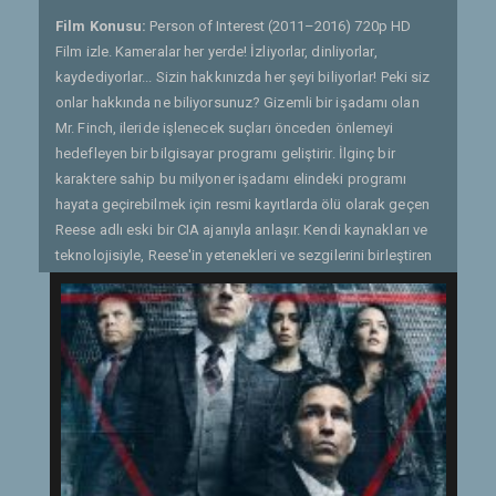
Film Konusu:
Person of Interest (2011–2016) 720p HD
Film izle. Kameralar her yerde! İzliyorlar, dinliyorlar,
kaydediyorlar... Sizin hakkınızda her şeyi biliyorlar! Peki siz
onlar hakkında ne biliyorsunuz? Gizemli bir işadamı olan
Mr. Finch, ileride işlenecek suçları önceden önlemeyi
hedefleyen bir bilgisayar programı geliştirir. İlginç bir
karaktere sahip bu milyoner işadamı elindeki programı
hayata geçirebilmek için resmi kayıtlarda ölü olarak geçen
Reese adlı eski bir CIA ajanıyla anlaşır. Kendi kaynakları ve
teknolojisiyle, Reese'in yetenekleri ve sezgilerini birleştiren
Mr. Finch'in amacı; gelecekte işlenecek olan suçları henüz
suçlular eyleme geçmeden önlemektir. Dizinin başkarakteri
Mr. Finch rolünü son yılların en sevilen aktörlerinden biri
olan Michael Emerson üstleniyor. Emerson, Abrams'ın da en
gözde oyuncularından biri. Usta oyuncuyu tüm dünyada
üne kavuşturan, J.J. Abrams'ın yapımcılığını üstlendiği Lost
dizisinde canlandırdığı Ben Linus karakteri olmuştu. |
Gönderen: Mawashi