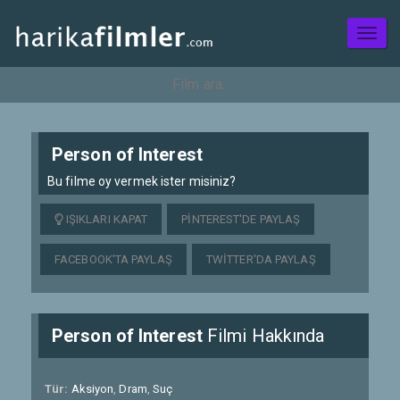
Toggl
naviga
Person of Interest
Bu filme oy vermek ister misiniz?
IŞIKLARI KAPAT
PINTEREST'DE PAYLAŞ
FACEBOOK'TA PAYLAŞ
TWITTER'DA PAYLAŞ
Person of Interest
Filmi Hakkında
Tür:
Aksiyon
,
Dram
,
Suç