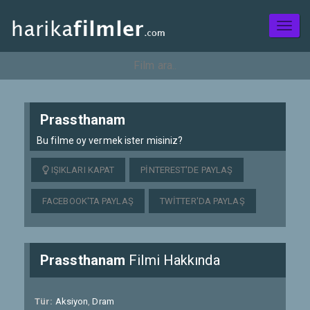
Toggl
naviga
Prassthanam
Bu filme oy vermek ister misiniz?
IŞIKLARI KAPAT
PINTEREST'DE PAYLAŞ
FACEBOOK'TA PAYLAŞ
TWITTER'DA PAYLAŞ
Prassthanam
Filmi Hakkında
Tür:
Aksiyon
,
Dram