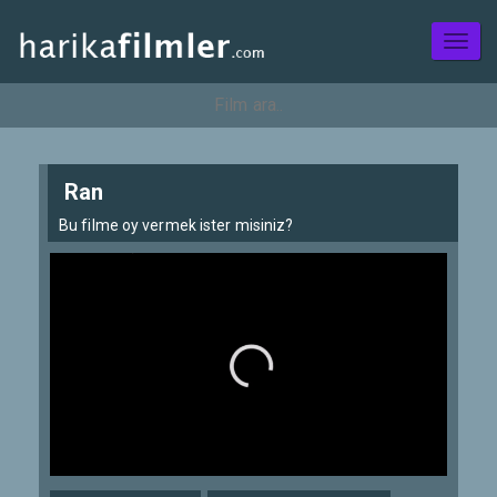
Toggl
naviga
Ran
Bu filme oy vermek ister misiniz?