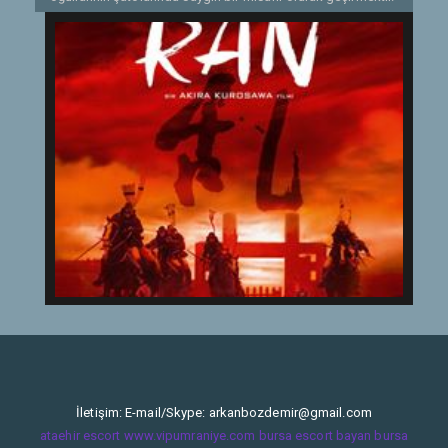
İki oğlu babalarını övgüye boğarken üçüncü oğul babasını
uyarmaya çalışmaktadır; üç kardeş asla bir arada hareket
edemeyecektir ve iktidar hırsı onları bölecektir. Lord
Hidetora en genç oğlunun uyarısıyla kızgınlıktan deliye
döner ve babası tarafından sürülür. Ancak tıpkı oğlunun
uyardığı gibi, kısa süre içerisinde diğer iki oğlu, babalarının
elinden, unvanı da dahil her şeyi almak üzere planlar
yapmaya başlayacaktır.
Etiketler:
1985
İletişim: E-mail/Skype:
arkanbozdemir@gmail.com
ataehir escort
www.vipumraniye.com
bursa escort bayan
bursa