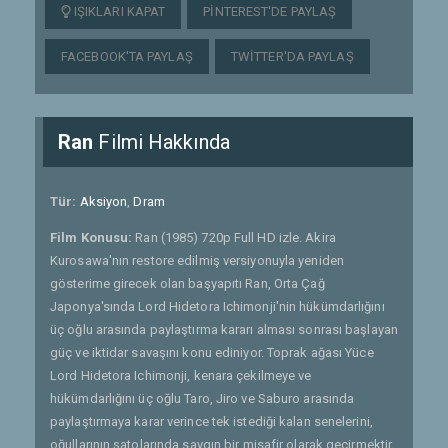
IŞIKLARI KAPAT
PINTEREST'DE PAYLAŞ
FACEBOOK'TA PAYLAŞ
TWITTER'DA PAYLAŞ
Ran
Filmi Hakkında
Tür:
Aksiyon
,
Dram
Film Konusu:
Ran (1985) 720p Full HD izle. Akira
Kurosawa'nın restore edilmiş versiyonuyla yeniden
gösterime girecek olan başyapıtı Ran, Orta Çağ
Japonya'sında Lord Hidetora Ichimonji'nin hükümdarlığını
üç oğlu arasında paylaştırma kararı alması sonrası başlayan
güç ve iktidar savaşını konu ediniyor. Toprak ağası Yüce
Lord Hidetora Ichimonji, kenara çekilmeye ve
hükümdarlığını üç oğlu Taro, Jiro ve Saburo arasında
paylaştırmaya karar verince tek istediği kalan senelerini,
oğullarının şatolarında saygın bir misafir olarak geçirmektir.