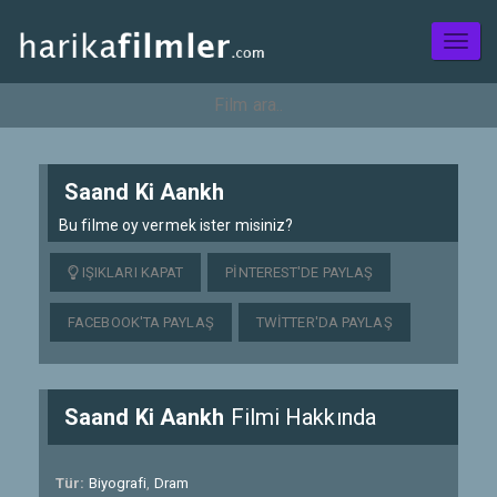
Toggl
naviga
Saand Ki Aankh
Bu filme oy vermek ister misiniz?
IŞIKLARI KAPAT
PINTEREST'DE PAYLAŞ
FACEBOOK'TA PAYLAŞ
TWITTER'DA PAYLAŞ
Saand Ki Aankh
Filmi Hakkında
Tür:
Biyografi
,
Dram