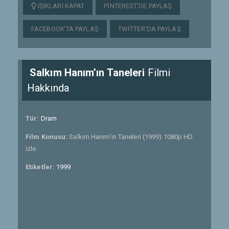
IŞIKLARI KAPAT
PINTEREST'DE PAYLAŞ
FACEBOOK'TA PAYLAŞ
TWITTER'DA PAYLAŞ
Salkım Hanım’ın Taneleri
Filmi
Hakkında
Tür:
Dram
Film Konusu:
Salkım Hanım'ın Taneleri (1999) 1080p HD
izle.
Etiketler:
1999