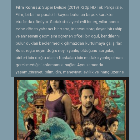
Film Konusu:
Super Deluxe (2019) 720p HD Tek Parça izle.
Film, birbirine paralel hikayesi bulunan birçok karakter
etrafında dönüyor. Sadakatsiz yeni evli bir eş, yıllar sonra
evine dönen yabancı bir baba, inancını sorgulayan bir rahip
ve annesinin geçmişini öğrenen öfkeli bir oğul, kendilerini
bulundukları beklenmedik çıkmazdan kurtulmaya çalışırlar.
Bu süreçte neyin doğru neyin yanlış olduğunu sorgular,
birileri için doğru olanın başkaları için mutlaka yanlış olması
gerekmediğini anlamamızı sağlar. Aynı zamanda
yaşam,cinsiyet, bilim, din, maneviyat, evlilik ve inanç üzerine
farklı bir sosyal yorum içeren neo noir (kara film) filmdir. -
Gönderen: vedatotur