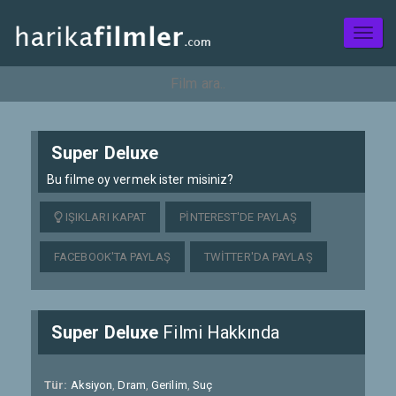
Toggl
naviga
Super Deluxe
Bu filme oy vermek ister misiniz?
IŞIKLARI KAPAT
PINTEREST'DE PAYLAŞ
FACEBOOK'TA PAYLAŞ
TWITTER'DA PAYLAŞ
Super Deluxe
Filmi Hakkında
Tür:
Aksiyon
,
Dram
,
Gerilim
,
Suç