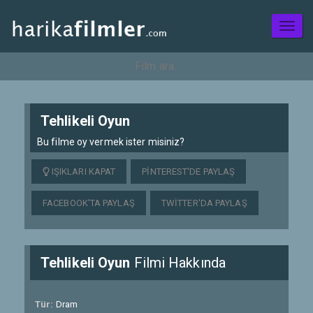
Toggl
naviga
Tehlikeli Oyun
Bu filme oy vermek ister misiniz?
IŞIKLARI KAPAT
PINTEREST'DE PAYLAŞ
FACEBOOK'TA PAYLAŞ
TWITTER'DA PAYLAŞ
Tehlikeli Oyun
Filmi Hakkında
Tür:
Dram