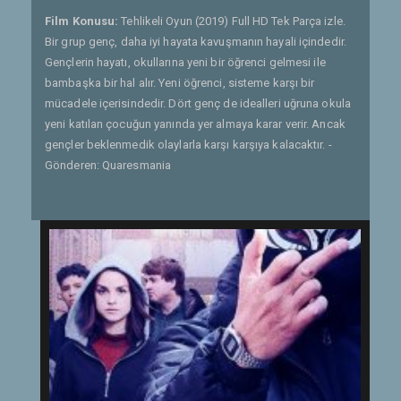
Film Konusu:
Tehlikeli Oyun (2019) Full HD Tek Parça izle.
Bir grup genç, daha iyi hayata kavuşmanın hayali içindedir.
Gençlerin hayatı, okullarına yeni bir öğrenci gelmesi ile
bambaşka bir hal alır. Yeni öğrenci, sisteme karşı bir
mücadele içerisindedir. Dört genç de idealleri uğruna okula
yeni katılan çocuğun yanında yer almaya karar verir. Ancak
gençler beklenmedik olaylarla karşı karşıya kalacaktır. -
Gönderen: Quaresmania