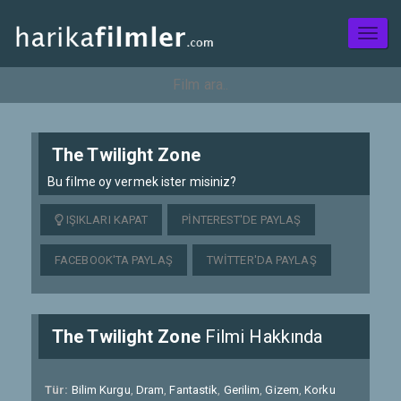
Toggl
naviga
The Twilight Zone
Bu filme oy vermek ister misiniz?
IŞIKLARI KAPAT
PINTEREST'DE PAYLAŞ
FACEBOOK'TA PAYLAŞ
TWITTER'DA PAYLAŞ
The Twilight Zone
Filmi Hakkında
Tür:
Bilim Kurgu
,
Dram
,
Fantastik
,
Gerilim
,
Gizem
,
Korku