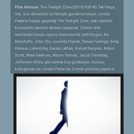
Film Konusu:
The Twilight Zone (2019) Full HD Tek Parça
izle. Son dönemde Us filmiyle gündeme oturan Jordan
Peele’ın hayata geçirdiği The Twilight Zone, eski serilerin
konseptini yeniden ekrana taşıyacak. Dizinin ünlü
isimlerden kurulu oyuncu kadrosunda Seth Rogen, Ike
Barinholtz, John Cho, Lucinda Dryzek, Taissa Farmiga, Greg
Kinnear, Luke Kirby, Sanaa Lathan, Kumail Nanjiani, Adam
Scott, Rhea Seehorn, Alison Tolman, Jacob Tremblay,
Jefferson White gibi isimler boy gösteriyor. Sunucu
koltuğunda ise Jordan Peele var. Dizinin yürütücü yapımcı
kadrosunda Jordan Peele'a Simon Kinberg, Marco Ramirez
ve Audrey Chon eşlik ediyor. - Gönderen: Quaresmania