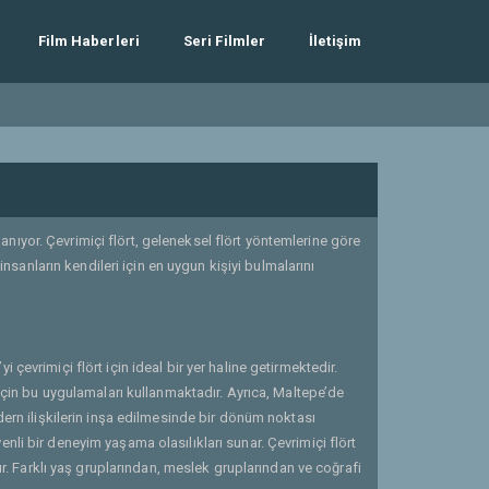
Film Haberleri
Seri Filmler
İletişim
nıyor. Çevrimiçi flört, geleneksel flört yöntemlerine göre
insanların kendileri için en uygun kişiyi bulmalarını
 çevrimiçi flört için ideal bir yer haline getirmektedir.
 için bu uygulamaları kullanmaktadır. Ayrıca, Maltepe’de
odern ilişkilerin inşa edilmesinde bir dönüm noktası
nli bir deneyim yaşama olasılıkları sunar. Çevrimiçi flört
rır. Farklı yaş gruplarından, meslek gruplarından ve coğrafi