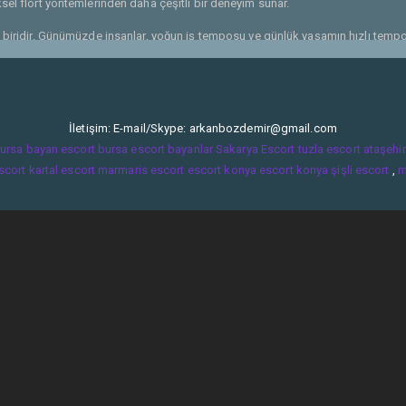
sel flört yöntemlerinden daha çeşitli bir deneyim sunar.
n biridir. Günümüzde insanlar, yoğun iş temposu ve günlük yaşamın hızlı tempo
nsiyel partnerleriyle daha etkili ve verimli bir şekilde iletişim kurmalarına ola
r. Güvenlik, çevrimiçi flörtün vazgeçilmez avantajlarından biridir. Çevrimiçi flört
dan tanımalarına olanak tanır. Bu, potansiyel tehlikelerden korunma ve güvenli 
tasarrufu ve güvenli bir deneyim yaşama avantajları ile modern ilişkilerin öneml
İletişim: E-mail/Skype:
arkanbozdemir@gmail.com
ve hayatlarına anlam katmalarına yardımcı olur.
ursa bayan escort
bursa escort bayanlar
Sakarya Escort
tuzla escort
ataşehir
scort
kartal escort
marmaris escort
escort konya
escort konya
şişli escort
,
m
ya hayat arkadaşını bulmak için arkadaş uygulamaları harika bir yol olabilir. A
zi güvende hissetmediğiniz durumlarda bir daha asla iletişime geçmeyin. Çevrimi
e güncel bilgiler paylaşın. Ayrıca, ilgi alanlarınızı ve ne tür bir arkadaşlık aradığ
inizin en önemli parçasıdır. Bu nedenle, kaliteli ve güncel fotoğraflar kullanın.
in ve beğendiğiniz kişilere mesaj gönderin.
 nedenle, sabırlı olun ve vazgeçmeyin.
e yararlanabilir ve Maltepe’de yeni arkadaşlar bulabilir veya hatta hayat arkadaşı