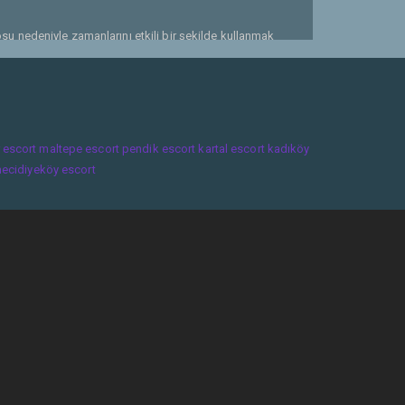
su nedeniyle zamanlarını etkili bir şekilde kullanmak
nak tanır. Bu sayede, yüz yüze buluşma öncesinde daha fazla
 uygulamaları, kullanıcıların profillerini oluştururken
bir flört deneyimi yaşama şansını artırır. Maltepe arkadaş
i bir unsuru haline gelmiştir. Bu platformlar, insanların
 escort
maltepe escort
pendik escort
kartal escort
kadıköy
ecidiyeköy escort
ncak, çevrimiçi flörtü kullanırken dikkatli olmak
çi flörtten en iyi şekilde yararlanmak için aşağıdaki
ınızı açıklayın.
nızla tanışabilirsiniz.