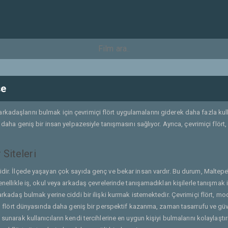
şe
adaşlarını bulmak için çevrimiçi flört uygulamalarını giderek daha fazla kulla
 daha geniş bir insan yelpazesiyle tanışmasını sağlıyor. Ayrıca, çevrimiçi flört, 
 Siteleri
ridir. İlçede yaşayan çok sayıda genç ve bekar insan vardır. Bu durum, Maltepe’yi
genellikle iş, okul veya arkadaş çevrelerinde tanışamadıkları kişilerle tanışmak
 arkadaş bulmak yerine ciddi bir ilişki kurmak istemektedir. Çevrimiçi flört, m
ar, flört dünyasında daha geniş bir perspektif kazanma, zaman tasarrufu ve güve
sunarak kullanıcıların kendi tercihlerine en uygun kişiyi bulmalarını kolaylaştı