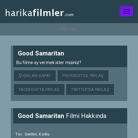
Toggl
naviga
Good Samaritan
Bu filme oy vermek ister misiniz?
IŞIKLARI KAPAT
PINTEREST'DE PAYLAŞ
FACEBOOK'TA PAYLAŞ
TWITTER'DA PAYLAŞ
Good Samaritan
Filmi Hakkında
Tür:
Gerilim
,
Korku