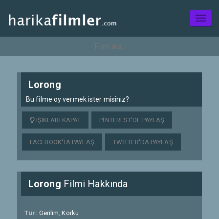
Toggl
naviga
Lorong
Bu filme oy vermek ister misiniz?
IŞIKLARI KAPAT
PINTEREST'DE PAYLAŞ
FACEBOOK'TA PAYLAŞ
TWITTER'DA PAYLAŞ
Lorong
Filmi Hakkında
Tür:
Gerilim
,
Korku