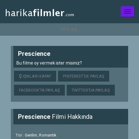
Toggl
naviga
Prescience
Bu filme oy vermek ister misiniz?
IŞIKLARI KAPAT
PINTEREST'DE PAYLAŞ
FACEBOOK'TA PAYLAŞ
TWITTER'DA PAYLAŞ
Prescience
Filmi Hakkında
Tür:
Gerilim
,
Romantik