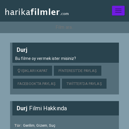
Toggl
naviga
Durj
Bu filme oy vermek ister misiniz?
IŞIKLARI KAPAT
PINTEREST'DE PAYLAŞ
FACEBOOK'TA PAYLAŞ
TWITTER'DA PAYLAŞ
Durj
Filmi Hakkında
Tür:
Gerilim
,
Gizem
,
Suç