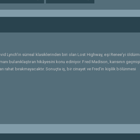
id Lynch'in sürreal klasiklerinden biri olan Lost Highway, eşi Renee'yi öldür
amanı bulanıklaştıran hikâyesini konu ediniyor. Fred Madison, karısının geçmi
ı rahat bırakmayacaktır. Sonuçta iş, bir cinayet ve Fred’in kişilik bölünmesi