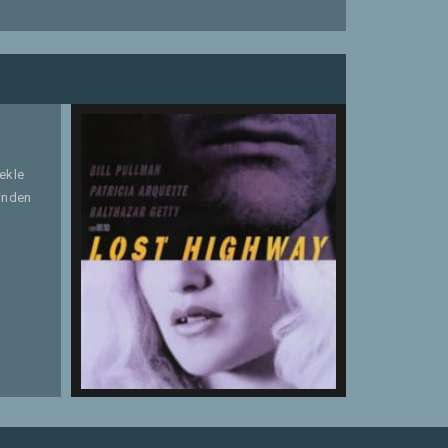
mekle
şinden