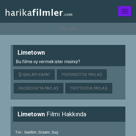
Toggl
naviga
Limetown
Bu filme oy vermek ister misiniz?
IŞIKLARI KAPAT
PINTEREST'DE PAYLAŞ
FACEBOOK'TA PAYLAŞ
TWITTER'DA PAYLAŞ
Limetown
Filmi Hakkında
Tür:
Gerilim
,
Gizem
,
Suç