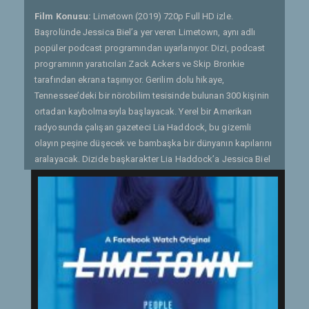
Film Konusu:
Limetown (2019) 720p Full HD izle.
Başrolünde Jessica Biel’a yer veren Limetown, aynı adlı
popüler podcast programından uyarlanıyor. Dizi, podcast
programının yaratıcıları Zack Ackers ve Skip Bronkie
tarafından ekrana taşınıyor. Gerilim dolu hikaye,
Tennessee’deki bir nörobilim tesisinde bulunan 300 kişinin
ortadan kaybolmasıyla başlayacak. Yerel bir Amerikan
radyosunda çalışan gazeteci Lia Haddock, bu gizemli
olayın peşine düşecek ve bambaşka bir dünyanın kapılarını
aralayacak. Dizide başkarakter Lia Haddock’a Jessica Biel
hayat veriyor. 2015 tarihli podcast programının ilk sezonu 6
bölüm olarak dinleyici karşısına çıktı ve iki ay içerisinde
iTunes’un en çok dinlenen podcast programı oldu.
Programın ikinci sezonu ise geçtiğimiz ay prömiyer yaptı.
Facebook tarafından hayata geçirilen Limetown dizisinde
ayrıca Stanley Tucci, Marlee Matlin, Kelly Jenrette, John
Beasley ve Louis Ferreira gibi isimler var. 10 bölümden
oluşan dizi, yürütücü yapımcılar Jessica Biel, Josh
Appelbaum, Zack Akers, Skip Bronkie, André Nemec, Jeff