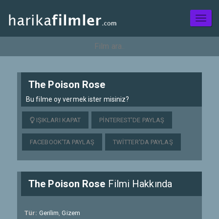
Toggl
naviga
The Poison Rose
Bu filme oy vermek ister misiniz?
IŞIKLARI KAPAT
PINTEREST'DE PAYLAŞ
FACEBOOK'TA PAYLAŞ
TWITTER'DA PAYLAŞ
The Poison Rose
Filmi Hakkında
Tür:
Gerilim
,
Gizem