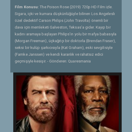
Film Konusu:
The Poison Rose (2019) 720p HD Film izle.
Sigara, içki ve kumara düşkünlüğüyle bilinen Los Angeleslı
özel dedektif Carson Philips (John Travolta) önemli bir
dava için memleketi Galveston, Teksas’a gider. Kayıp bir
kadını aramaya başlayan Philips’in yolu bir mafya babasıyla
(Morgan Freeman), üçkağıtçı bir doktorla (Brendan Fraser),
seksi bir kulüp şarkıcısıyla (Kat Graham), eski sevgilisiyle
(Famke Janssen) ve kendi karanlık ve rahatsız edici
geçmişiyle kesişir. - Gönderen: Quaresmania