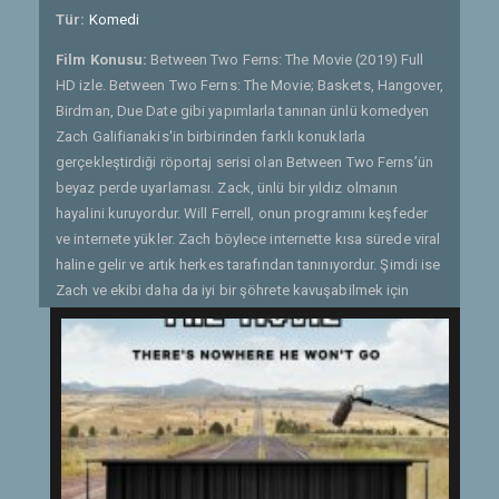
Tür:
Komedi
Film Konusu:
Between Two Ferns: The Movie (2019) Full
HD izle. Between Two Ferns: The Movie; Baskets, Hangover,
Birdman, Due Date gibi yapımlarla tanınan ünlü komedyen
Zach Galifianakis'in birbirinden farklı konuklarla
gerçekleştirdiği röportaj serisi olan Between Two Ferns’ün
beyaz perde uyarlaması. Zack, ünlü bir yıldız olmanın
hayalini kuruyordur. Will Ferrell, onun programını keşfeder
ve internete yükler. Zach böylece internette kısa sürede viral
haline gelir ve artık herkes tarafından tanınıyordur. Şimdi ise
Zach ve ekibi daha da iyi bir şöhrete kavuşabilmek için
birbirinden ünlü yıldızlarla röportaj yapacağı bir yolculuğa
çıkar... - Gönderen: Quaresmania