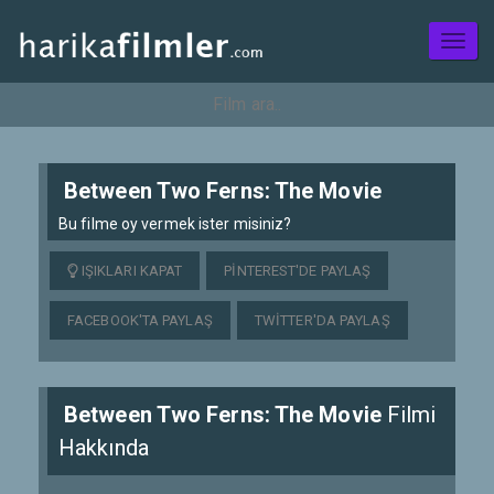
Toggl
naviga
Between Two Ferns: The Movie
Bu filme oy vermek ister misiniz?
IŞIKLARI KAPAT
PINTEREST'DE PAYLAŞ
FACEBOOK'TA PAYLAŞ
TWITTER'DA PAYLAŞ
Between Two Ferns: The Movie
Filmi
Hakkında