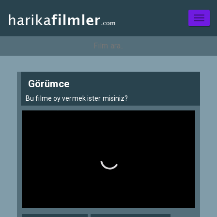
Toggl
naviga
Görümce
Bu filme oy vermek ister misiniz?