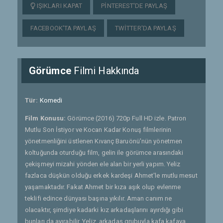
IŞIKLARI KAPAT
PINTEREST'DE PAYLAŞ
FACEBOOK'TA PAYLAŞ
TWITTER'DA PAYLAŞ
Görümce
Filmi Hakkında
Tür:
Komedi
Film Konusu:
Görümce (2016) 720p Full HD izle. Patron
Mutlu Son İstiyor ve Kocan Kadar Konuş filmlerinin
yönetmenliğini üstlenen Kıvanç Baruönü'nün yönetmen
koltuğunda oturduğu film, gelin ile görümce arasındaki
çekişmeyi mizahi yönden ele alan bir yerli yapım. Yeliz
fazlaca düşkün olduğu erkek kardeşi Ahmet'le mutlu mesut
yaşamaktadır. Fakat Ahmet bir kıza aşık olup evlenme
teklifi edince dünyası başına yıkılır. Aman canım ne
olacaktır, şimdiye kadarki kız arkadaşlarını ayırdığı gibi
bunları da ayırabilir. Yeliz, arkadaş grubuyla kafa kafaya