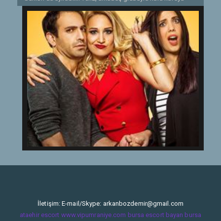
verip ayırma planlarına başlar. Bir tarafta Yeliz, bir tarafta
Deniz ve her şeyden habersiz Deniz'i ablasının
tuzaklarından korumaya çalışan Ahmet'i türlü komik
maceralar beklemektedir.
Etiketler:
2016
İletişim: E-mail/Skype:
arkanbozdemir@gmail.com
ataehir escort
www.vipumraniye.com
bursa escort bayan
bursa