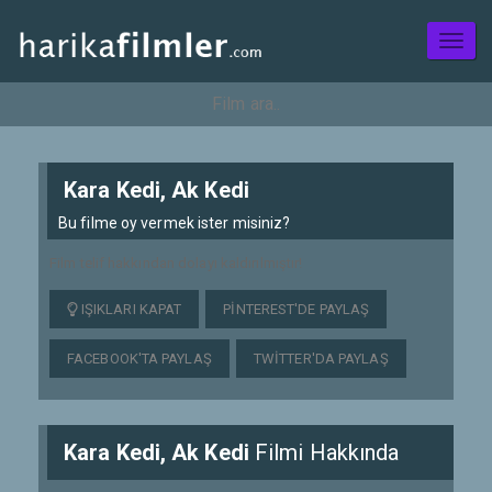
Toggl
naviga
Kara Kedi, Ak Kedi
Bu filme oy vermek ister misiniz?
Film telif hakkından dolayı kaldırılmıştır!
IŞIKLARI KAPAT
PINTEREST'DE PAYLAŞ
FACEBOOK'TA PAYLAŞ
TWITTER'DA PAYLAŞ
Kara Kedi, Ak Kedi
Filmi Hakkında