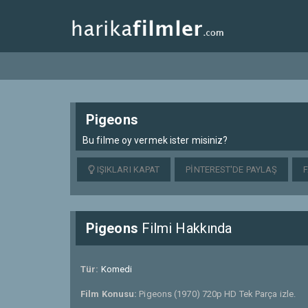
Pigeons
Bu filme oy vermek ister misiniz?
IŞIKLARI KAPAT
PINTEREST'DE PAYLAŞ
Pigeons
Filmi Hakkında
Tür:
Komedi
Film Konusu:
Pigeons (1970) 720p HD Tek Parça izle.