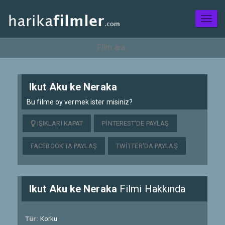
Toggl
naviga
Ikut Aku ke Neraka
Bu filme oy vermek ister misiniz?
IŞIKLARI KAPAT
PINTEREST'DE PAYLAŞ
FACEBOOK'TA PAYLAŞ
TWITTER'DA PAYLAŞ
Ikut Aku ke Neraka
Filmi Hakkında
Tür:
Korku