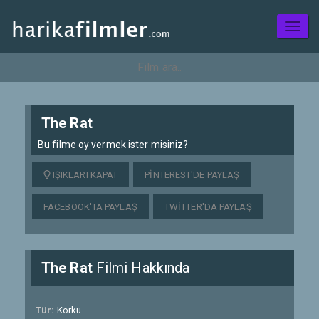
Toggl
naviga
The Rat
Bu filme oy vermek ister misiniz?
IŞIKLARI KAPAT
PINTEREST'DE PAYLAŞ
FACEBOOK'TA PAYLAŞ
TWITTER'DA PAYLAŞ
The Rat
Filmi Hakkında
Tür:
Korku