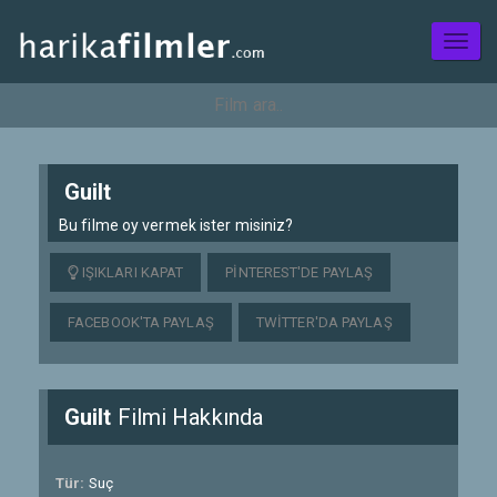
Toggl
naviga
Guilt
Bu filme oy vermek ister misiniz?
IŞIKLARI KAPAT
PINTEREST'DE PAYLAŞ
FACEBOOK'TA PAYLAŞ
TWITTER'DA PAYLAŞ
Guilt
Filmi Hakkında
Tür:
Suç