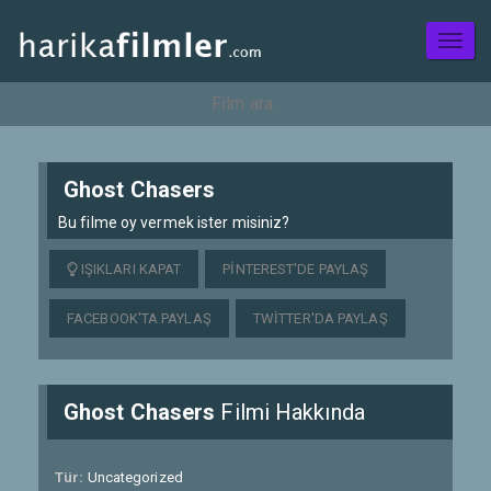
Toggl
naviga
Ghost Chasers
Bu filme oy vermek ister misiniz?
IŞIKLARI KAPAT
PINTEREST'DE PAYLAŞ
FACEBOOK'TA PAYLAŞ
TWITTER'DA PAYLAŞ
Ghost Chasers
Filmi Hakkında
Tür:
Uncategorized