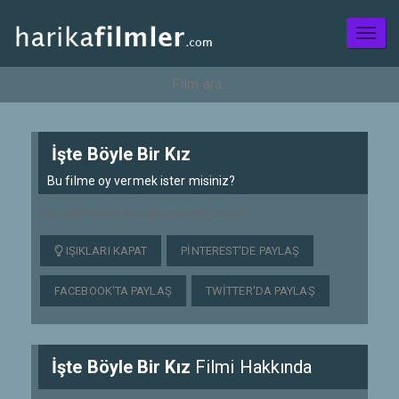
Toggl
naviga
İşte Böyle Bir Kız
Bu filme oy vermek ister misiniz?
Film telif hakkından dolayı kaldırılmıştır!
IŞIKLARI KAPAT
PINTEREST'DE PAYLAŞ
FACEBOOK'TA PAYLAŞ
TWITTER'DA PAYLAŞ
İşte Böyle Bir Kız
Filmi Hakkında