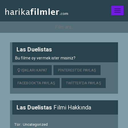
Toggl
naviga
Las Duelistas
Bu filme oy vermek ister misiniz?
IŞIKLARI KAPAT
PINTEREST'DE PAYLAŞ
FACEBOOK'TA PAYLAŞ
TWITTER'DA PAYLAŞ
Las Duelistas
Filmi Hakkında
Tür:
Uncategorized