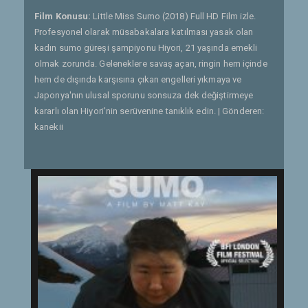
Film Konusu:
Little Miss Sumo (2018) Full HD Film izle.
Profesyonel olarak müsabakalara katılması yasak olan
kadın sumo güreşi şampiyonu Hiyori, 21 yaşında emekli
olmak zorunda. Geleneklere savaş açan, ringin hem içinde
hem de dışında karşısına çıkan engelleri yıkmaya ve
Japonya'nın ulusal sporunu sonsuza dek değiştirmeye
kararlı olan Hiyori'nin serüvenine tanıklık edin. | Gönderen:
kanekii