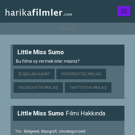
Toggl
naviga
Little Miss Sumo
Bu filme oy vermek ister misiniz?
IŞIKLARI KAPAT
PINTEREST'DE PAYLAŞ
FACEBOOK'TA PAYLAŞ
TWITTER'DA PAYLAŞ
Little Miss Sumo
Filmi Hakkında
Tür:
Belgesel
,
Biyografi
,
Uncategorized