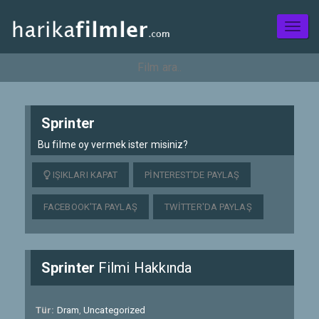
Toggl
naviga
Sprinter
Bu filme oy vermek ister misiniz?
IŞIKLARI KAPAT
PINTEREST'DE PAYLAŞ
FACEBOOK'TA PAYLAŞ
TWITTER'DA PAYLAŞ
Sprinter
Filmi Hakkında
Tür:
Dram
,
Uncategorized