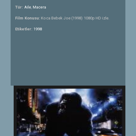
Tür:
Aile
,
Macera
Film Konusu:
Koca Bebek Joe (1998) 1080p HD izle.
Etiketler:
1998