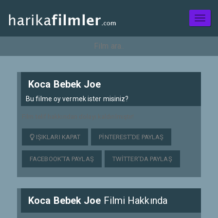
Toggl
naviga
Koca Bebek Joe
Bu filme oy vermek ister misiniz?
Film telif hakkından dolayı kaldırılmıştır!
IŞIKLARI KAPAT
PINTEREST'DE PAYLAŞ
FACEBOOK'TA PAYLAŞ
TWITTER'DA PAYLAŞ
Koca Bebek Joe
Filmi Hakkında