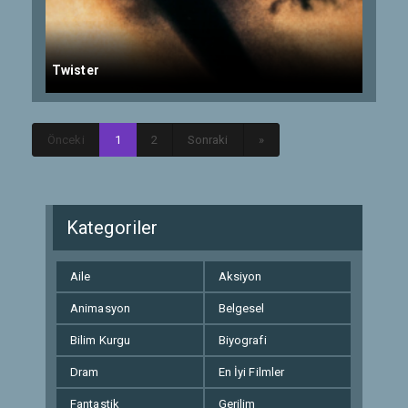
Twister
Önceki
1
2
Sonraki
»
Kategoriler
Aile
Aksiyon
Animasyon
Belgesel
Bilim Kurgu
Biyografi
Dram
En İyi Filmler
Fantastik
Gerilim