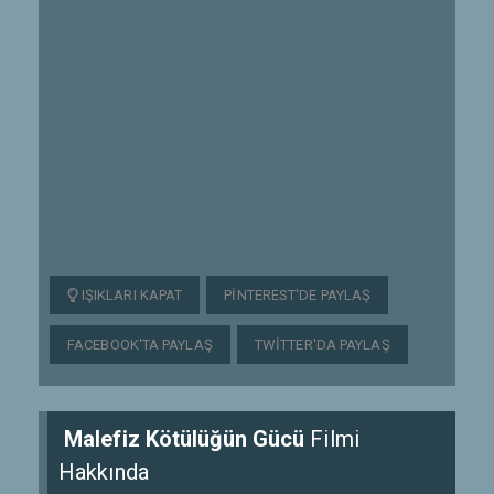
IŞIKLARI KAPAT
PINTEREST'DE PAYLAŞ
FACEBOOK'TA PAYLAŞ
TWITTER'DA PAYLAŞ
Malefiz Kötülüğün Gücü
Filmi
Hakkında