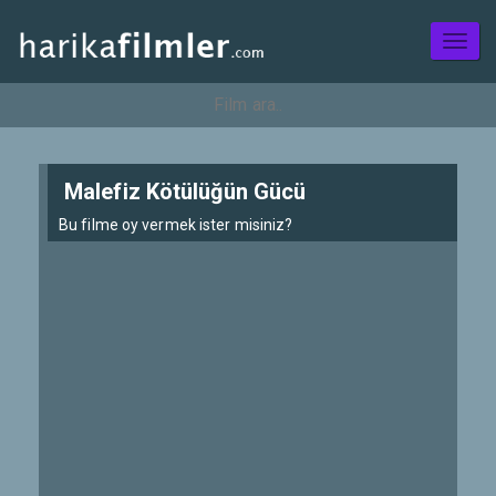
Toggl
naviga
Malefiz Kötülüğün Gücü
Bu filme oy vermek ister misiniz?